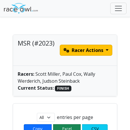
MSR (#2023)
Racer Actions
Team |
America/Chicago
Racers:
Scott Miller, Paul Cox, Wally
Werderich, Judson Steinback
Current Status:
FINISH
entries per page
Copy
Excel
CSV